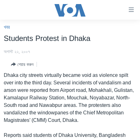
অ্যাকসেসিবিলিটি
লিংক
প্রধান
খবর
কনটেন্টে
খবর
Students Protest in Dhaka
যান।
বাংলাদেশ
প্রধান
অগাস্ট ২২, ২০০৭
ন্যাভিগেশনে
যুক্তরাষ্ট্র
যান
শেয়ার করুন
যুক্তরাষ্ট্রের নির্বাচন ২০২৪
অনুসন্ধানে
Dhaka city streets virtually became void as violence spilt
যান
বিশ্ব
over into the third day. Several incidents of vandalism and
ভারত
arson were reported from Airport road, Mohakhali, Gulistan,
Kamalapur Railway Station, Mouchak, Noyabazar, North-
দক্ষিণ-এশিয়া
South road and Nawabpur areas. The protesters also
সম্পাদকীয়
vandalized the windowpanes of the Chief Metropolitan
Magistrates’ (CMM) Court, Dhaka.
টেলিভিশন
ভিডিও
Reports said students of Dhaka University, Bangladesh