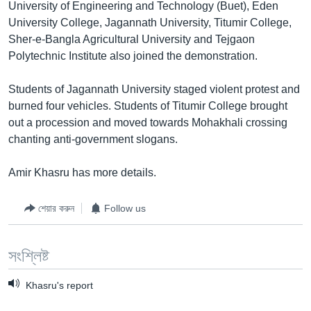
University of Engineering and Technology (Buet), Eden
University College, Jagannath University, Titumir College,
Learning English
Sher-e-Bangla Agricultural University and Tejgaon
Polytechnic Institute also joined the demonstration.
FOLLOW US
Students of Jagannath University staged violent protest and
burned four vehicles. Students of Titumir College brought
out a procession and moved towards Mohakhali crossing
অন্য ভাষায় ওয়েব সাইট
chanting anti-government slogans.
Amir Khasru has more details.
শেয়ার করুন
Follow us
সংশ্লিষ্ট
Khasru's report