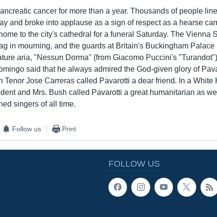
ancreatic cancer for more than a year. Thousands of people lined
 and broke into applause as a sign of respect as a hearse carr
home to the city's cathedral for a funeral Saturday. The Vienna 
flag in mourning, and the guards at Britain's Buckingham Palace
nature aria, "Nessun Dorma" (from Giacomo Puccini's "Turandot"
omingo said that he always admired the God-given glory of Pavar
 Tenor Jose Carreras called Pavarotti a dear friend. In a White
ident and Mrs. Bush called Pavarotti a great humanitarian as wel
ed singers of all time.
Follow us
Print
FOLLOW US