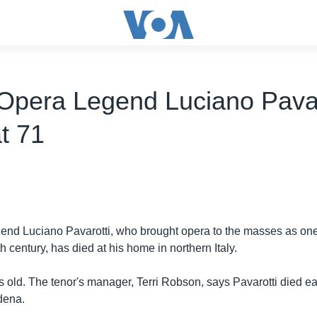
n Opera Legend Luciano Pavar
t 71
egend Luciano Pavarotti, who brought opera to the masses as one
th century, has died at his home in northern Italy.
 old. The tenor's manager, Terri Robson, says Pavarotti died ea
dena.