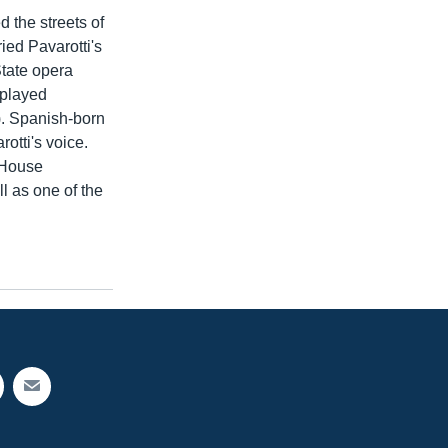
 the streets of
ied Pavarotti's
State opera
 played
). Spanish-born
otti's voice.
 House
l as one of the