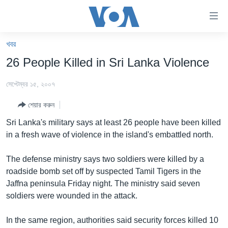
অ্যাকসেসিবিলিটি
লিংক
প্রধান
খবর
কনটেন্টে
খবর
26 People Killed in Sri Lanka Violence
যান।
বাংলাদেশ
প্রধান
সেপ্টেম্বর ১৫, ২০০৭
ন্যাভিগেশনে
যুক্তরাষ্ট্র
যান
শেয়ার করুন
যুক্তরাষ্ট্রের নির্বাচন ২০২৪
অনুসন্ধানে
Sri Lanka's military says at least 26 people have been killed
যান
বিশ্ব
in a fresh wave of violence in the island's embattled north.
ভারত
The defense ministry says two soldiers were killed by a
দক্ষিণ-এশিয়া
roadside bomb set off by suspected Tamil Tigers in the
সম্পাদকীয়
Jaffna peninsula Friday night. The ministry said seven
soldiers were wounded in the attack.
টেলিভিশন
ভিডিও
In the same region, authorities said security forces killed 10