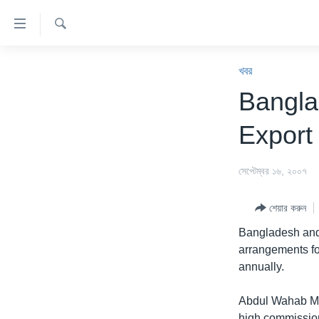
অ্যাকসেসিবিলিটি
লিংক
অনুসন্ধান
প্রধান
খবর
কনটেন্টে
খবর
যান।
বাংলাদেশ
Bangla
প্রধান
যুক্তরাষ্ট্র
ন্যাভিগেশনে
Export 
যান
যুক্তরাষ্ট্রের নির্বাচন ২০২৪
অনুসন্ধানে
বিশ্ব
সেপ্টেম্বর ১৬, ২০০৭
যান
ভারত
শেয়ার করুন
দক্ষিণ-এশিয়া
Bangladesh and
সম্পাদকীয়
arrangements for
annually.
টেলিভিশন
ভিডিও
Abdul Wahab Mia
high commission