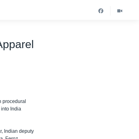
Apparel
 procedural
into India
, Indian deputy
a. Feroz