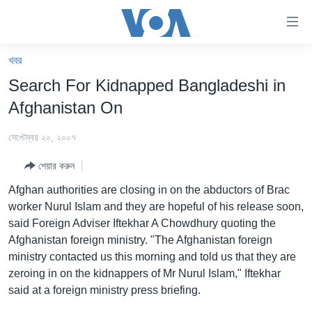
অ্যাকসেসিবিলিটি
লিংক
প্রধান
খবর
কনটেন্টে
খবর
Search For Kidnapped Bangladeshi in
যান।
বাংলাদেশ
প্রধান
Afghanistan On
ন্যাভিগেশনে
যুক্তরাষ্ট্র
যান
সেপ্টেম্বর ২০, ২০০৭
যুক্তরাষ্ট্রের নির্বাচন ২০২৪
অনুসন্ধানে
শেয়ার করুন
যান
বিশ্ব
Afghan authorities are closing in on the abductors of Brac
ভারত
worker Nurul Islam and they are hopeful of his release soon,
said Foreign Adviser Iftekhar A Chowdhury quoting the
দক্ষিণ-এশিয়া
Afghanistan foreign ministry. "The Afghanistan foreign
সম্পাদকীয়
ministry contacted us this morning and told us that they are
zeroing in on the kidnappers of Mr Nurul Islam," Iftekhar
টেলিভিশন
said at a foreign ministry press briefing.
ভিডিও