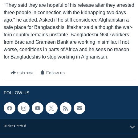
"They said they are hopeful of his release after they arrested
Learning English
three people in connection with the kidnapping two days
ago," he added. Asked if he still considered Afghanistan a
FOLLOW US
safe place for Bangladeshis, Iftekhar said although the war-
torn country remains unstable, Bangladeshi NGO workers
from Brac and Grameen Bank are working in similar, if not
worse, conditions in parts of Africa and he sees no reason
অন্য ভাষায় ওয়েব সাইট
for Bangladeshis to stop working in Afghanistan.
শেয়ার করুন
Follow us
FOLLOW US
আমাদের সম্পর্কে