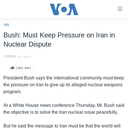
অ্যাকসেসিবিলিটি
লিংক
প্রধান
খবর
কনটেন্টে
খবর
Bush: Must Keep Pressure on Iran in
যান।
বাংলাদেশ
প্রধান
Nuclear Dispute
ন্যাভিগেশনে
যুক্তরাষ্ট্র
যান
সেপ্টেম্বর ২০, ২০০৭
যুক্তরাষ্ট্রের নির্বাচন ২০২৪
অনুসন্ধানে
শেয়ার করুন
যান
বিশ্ব
President Bush says the international community must keep
ভারত
the pressure on Iran to give up its alleged nuclear weapons
program.
দক্ষিণ-এশিয়া
সম্পাদকীয়
At a White House news conference Thursday, Mr. Bush said
the objective is to solve the Iran nuclear issue peacefully.
টেলিভিশন
ভিডিও
But he said the message to Iran must be that the world will