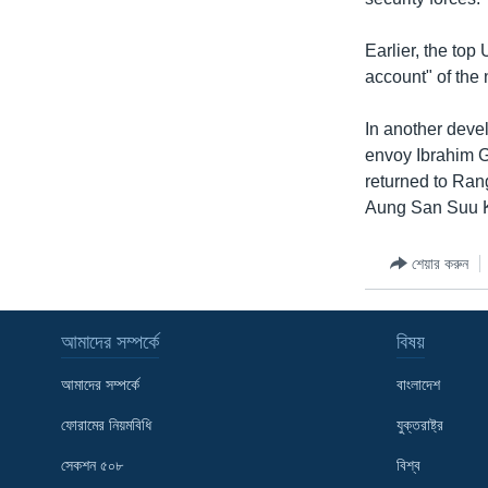
Earlier, the top
account" of the
In another deve
envoy Ibrahim G
returned to Ran
Aung San Suu Ky
শেয়ার করুন
আমাদের সম্পর্কে
বিষয়
আমাদের সম্পর্কে
বাংলাদেশ
ফোরামের নিয়মবিধি
যুক্তরাষ্ট্র
সেকশন ৫০৮
বিশ্ব
Learning English