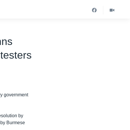
mns
testers
ry government
solution by
ut by Burmese