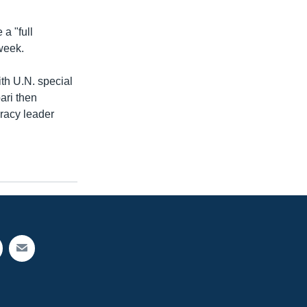
 a "full
week.
th U.N. special
ari then
racy leader