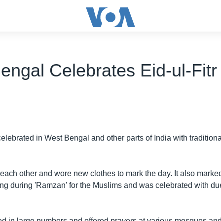
engal Celebrates Eid-ul-Fitr
celebrated in West Bengal and other parts of India with traditiona
each other and wore new clothes to mark the day. It also marked
ing during 'Ramzan' for the Muslims and was celebrated with du
d in large numbers and offered prayers at various mosques a