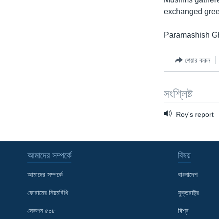
exchanged gree
Paramashish Gh
শেয়ার করুন
সংশ্লিষ্ট
Roy's report
আমাদের সম্পর্কে
বিষয়
আমাদের সম্পর্কে
বাংলাদেশ
ফোরামের নিয়মবিধি
যুক্তরাষ্ট্র
সেকশন ৫০৮
বিশ্ব
Learning English