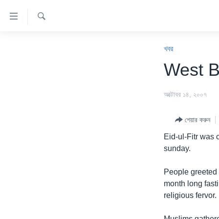
অ্যাকসেসিবিলিটি
লিংক
অনুসন্ধান
প্রধান
খবর
কনটেন্টে
খবর
যান।
বাংলাদেশ
West B
প্রধান
যুক্তরাষ্ট্র
ন্যাভিগেশনে
অক্টোবর ১৪, ২০০৭
যান
যুক্তরাষ্ট্রের নির্বাচন ২০২৪
অনুসন্ধানে
বিশ্ব
যান
শেয়ার করুন
ভারত
Eid-ul-Fitr was 
sunday.
দক্ষিণ-এশিয়া
সম্পাদকীয়
People greeted 
month long fast
টেলিভিশন
religious fervor.
ভিডিও
Muslims gathere