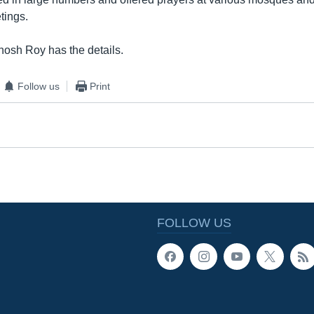
tings.
osh Roy has the details.
Follow us
Print
FOLLOW US