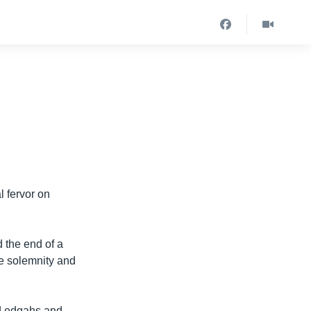
l fervor on
 the end of a
e solemnity and
nd edgahs and