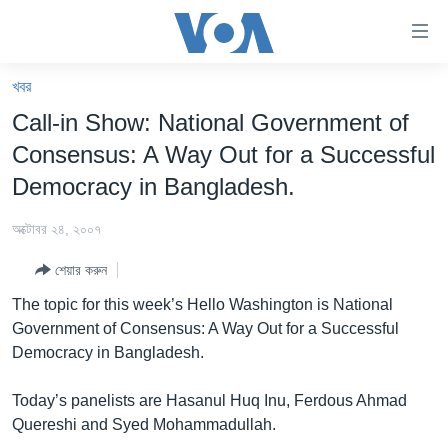
অ্যাকসেসিবিলিটি
লিংক
প্রধান
খবর
কনটেন্টে
খবর
Call-in Show: National Government of
যান।
বাংলাদেশ
প্রধান
Consensus: A Way Out for a Successful
ন্যাভিগেশনে
যুক্তরাষ্ট্র
Democracy in Bangladesh.
যান
যুক্তরাষ্ট্রের নির্বাচন ২০২৪
অনুসন্ধানে
অক্টোবর ২৪, ২০০৭
যান
বিশ্ব
শেয়ার করুন
ভারত
The topic for this week’s Hello Washington is National
দক্ষিণ-এশিয়া
Government of Consensus: A Way Out for a Successful
Democracy in Bangladesh.
সম্পাদকীয়
টেলিভিশন
Today’s panelists are Hasanul Huq Inu, Ferdous Ahmad
Quereshi and Syed Mohammadullah.
ভিডিও