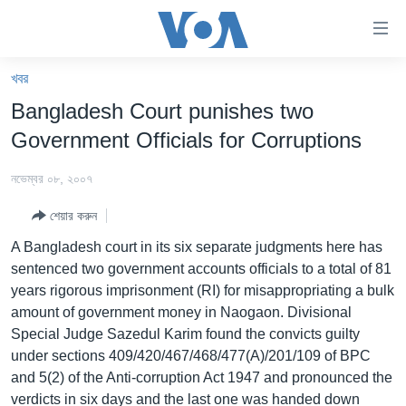
অ্যাকসেসিবিলিটি
লিংক
প্রধান
খবর
কনটেন্টে
খবর
Bangladesh Court punishes two
যান।
বাংলাদেশ
প্রধান
Government Officials for Corruptions
ন্যাভিগেশনে
যুক্তরাষ্ট্র
যান
নভেম্বর ০৮, ২০০৭
যুক্তরাষ্ট্রের নির্বাচন ২০২৪
অনুসন্ধানে
শেয়ার করুন
যান
বিশ্ব
A Bangladesh court in its six separate judgments here has
ভারত
sentenced two government accounts officials to a total of 81
years rigorous imprisonment (RI) for misappropriating a bulk
দক্ষিণ-এশিয়া
amount of government money in Naogaon. Divisional
সম্পাদকীয়
Special Judge Sazedul Karim found the convicts guilty
under sections 409/420/467/468/477(A)/201/109 of BPC
টেলিভিশন
and 5(2) of the Anti-corruption Act 1947 and pronounced the
ভিডিও
verdicts in six days and the last one was handed down