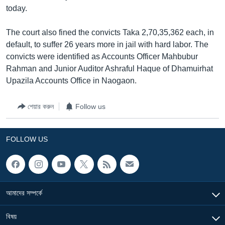
today.
Learning English
The court also fined the convicts Taka 2,70,35,362 each, in
FOLLOW US
default, to suffer 26 years more in jail with hard labor. The
convicts were identified as Accounts Officer Mahbubur
Rahman and Junior Auditor Ashraful Haque of Dhamuirhat
Upazila Accounts Office in Naogaon.
অন্য ভাষায় ওয়েব সাইট
শেয়ার করুন
Follow us
FOLLOW US
আমাদের সম্পর্কে
বিষয়