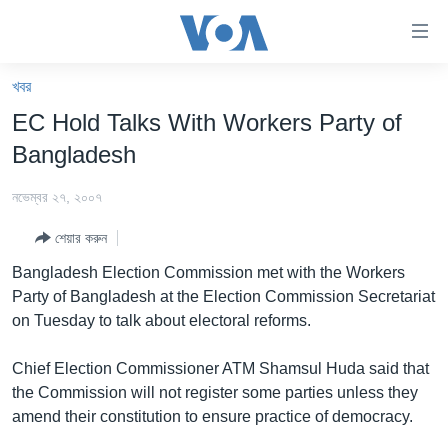
অ্যাকসেসিবিলিটি
লিংক
প্রধান
খবর
কনটেন্টে
খবর
EC Hold Talks With Workers Party of
যান।
বাংলাদেশ
প্রধান
Bangladesh
ন্যাভিগেশনে
যুক্তরাষ্ট্র
যান
নভেম্বর ২৭, ২০০৭
যুক্তরাষ্ট্রের নির্বাচন ২০২৪
অনুসন্ধানে
শেয়ার করুন
যান
বিশ্ব
Bangladesh Election Commission met with the Workers
ভারত
Party of Bangladesh at the Election Commission Secretariat
on Tuesday to talk about electoral reforms.
দক্ষিণ-এশিয়া
সম্পাদকীয়
Chief Election Commissioner ATM Shamsul Huda said that
the Commission will not register some parties unless they
টেলিভিশন
amend their constitution to ensure practice of democracy.
ভিডিও