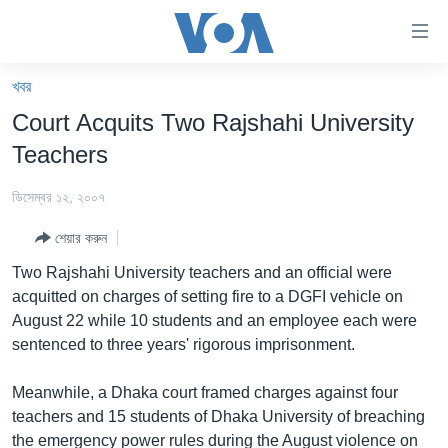
অ্যাকসেসিবিলিটি
লিংক
প্রধান
খবর
কনটেন্টে
খবর
Court Acquits Two Rajshahi University
যান।
বাংলাদেশ
প্রধান
Teachers
ন্যাভিগেশনে
যুক্তরাষ্ট্র
যান
ডিসেম্বর ১২, ২০০৭
যুক্তরাষ্ট্রের নির্বাচন ২০২৪
অনুসন্ধানে
শেয়ার করুন
যান
বিশ্ব
Two Rajshahi University teachers and an official were
ভারত
acquitted on charges of setting fire to a DGFI vehicle on
August 22 while 10 students and an employee each were
দক্ষিণ-এশিয়া
sentenced to three years' rigorous imprisonment.
সম্পাদকীয়
Meanwhile, a Dhaka court framed charges against four
টেলিভিশন
teachers and 15 students of Dhaka University of breaching
ভিডিও
the emergency power rules during the August violence on