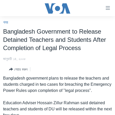
অ্যাকসেসিবিলিটি
লিংক
প্রধান
খবর
কনটেন্টে
খবর
Bangladesh Government to Release
যান।
বাংলাদেশ
প্রধান
Detained Teachers and Students After
ন্যাভিগেশনে
যুক্তরাষ্ট্র
Completion of Legal Process
যান
যুক্তরাষ্ট্রের নির্বাচন ২০২৪
অনুসন্ধানে
জানুয়ারী ১৪, ২০০৮
যান
বিশ্ব
শেয়ার করুন
ভারত
Bangladesh government plans to release the teachers and
দক্ষিণ-এশিয়া
students charged in two cases for breaching the Emergency
Power Rules upon completion of "legal process".
সম্পাদকীয়
টেলিভিশন
Education Adviser Hossain Zillur Rahman said detained
teachers and students of DU will be released within the next
ভিডিও