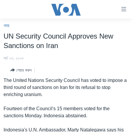
অ্যাকসেসিবিলিটি
লিংক
প্রধান
খবর
কনটেন্টে
খবর
UN Security Council Approves New
যান।
বাংলাদেশ
প্রধান
Sanctions on Iran
ন্যাভিগেশনে
যুক্তরাষ্ট্র
যান
মার্চ ০৩, ২০০৮
যুক্তরাষ্ট্রের নির্বাচন ২০২৪
অনুসন্ধানে
শেয়ার করুন
যান
বিশ্ব
The United Nations Security Council has voted to impose a
ভারত
third round of sanctions on Iran for its refusal to stop
enriching uranium.
দক্ষিণ-এশিয়া
সম্পাদকীয়
Fourteen of the Council's 15 members voted for the
sanctions Monday. Indonesia abstained.
টেলিভিশন
ভিডিও
Indonesia's U.N. Ambassador, Marty Natalegawa says his