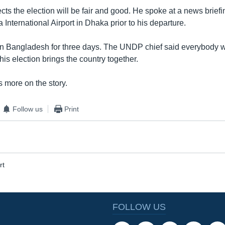
ts the election will be fair and good. He spoke at a news briefi
a International Airport in Dhaka prior to his departure.
in Bangladesh for three days. The UNDP chief said everybody 
his election brings the country together.
 more on the story.
Follow us
Print
rt
FOLLOW US