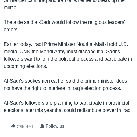
Shi'ite clerics in Iraq and Iran on whether to break up the
militia.
Learning English
The aide said al-Sadr would follow the religious leaders'
FOLLOW US
orders.
Earlier today, Iraqi Prime Minister Nouri al-Maliki told U.S.
media, CNN the Mahdi Army must disband if al-Sadr's
অন্য ভাষায় ওয়েব সাইট
followers want to join the political process and participate in
upcoming elections.
Al-Sadr's spokesmen earlier said the prime minister does
not have the right to interfere in Iraq's election process.
Al-Sadr's followers are planning to participate in provincial
elections later this year that could redistribute power in Iraq.
শেয়ার করুন
Follow us