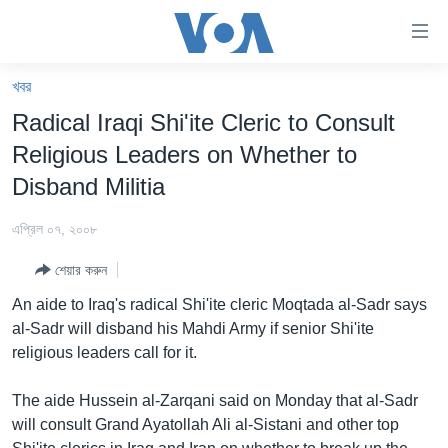
অ্যাকসেসিবিলিটি
লিংক
প্রধান
খবর
কনটেন্টে
খবর
Radical Iraqi Shi'ite Cleric to Consult
যান।
বাংলাদেশ
প্রধান
Religious Leaders on Whether to
ন্যাভিগেশনে
যুক্তরাষ্ট্র
Disband Militia
যান
যুক্তরাষ্ট্রের নির্বাচন ২০২৪
অনুসন্ধানে
এপ্রিল ০৭, ২০০৮
যান
বিশ্ব
শেয়ার করুন
ভারত
An aide to Iraq's radical Shi'ite cleric Moqtada al-Sadr says
দক্ষিণ-এশিয়া
al-Sadr will disband his Mahdi Army if senior Shi'ite
religious leaders call for it.
সম্পাদকীয়
টেলিভিশন
The aide Hussein al-Zarqani said on Monday that al-Sadr
will consult Grand Ayatollah Ali al-Sistani and other top
ভিডিও