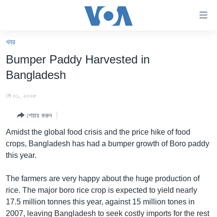
অ্যাকসেসিবিলিটি
লিংক
প্রধান
খবর
কনটেন্টে
খবর
Bumper Paddy Harvested in
যান।
বাংলাদেশ
প্রধান
Bangladesh
ন্যাভিগেশনে
যুক্তরাষ্ট্র
যান
মে ০১, ২০০৮
যুক্তরাষ্ট্রের নির্বাচন ২০২৪
অনুসন্ধানে
শেয়ার করুন
যান
বিশ্ব
Amidst the global food crisis and the price hike of food
ভারত
crops, Bangladesh has had a bumper growth of Boro paddy
this year.
দক্ষিণ-এশিয়া
সম্পাদকীয়
The farmers are very happy about the huge production of
rice. The major boro rice crop is expected to yield nearly
টেলিভিশন
17.5 million tonnes this year, against 15 million tones in
ভিডিও
2007, leaving Bangladesh to seek costly imports for the rest