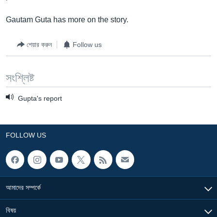
Learning English
Gautam Guta has more on the story.
FOLLOW US
শেয়ার করুন
Follow us
সংশ্লিষ্ট
অন্য ভাষায় ওয়েব সাইট
Gupta's report
FOLLOW US
আমাদের সম্পর্কে
বিষয়