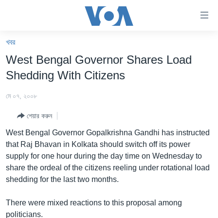
অ্যাকসেসিবিলিটি
লিংক
প্রধান
খবর
কনটেন্টে
খবর
West Bengal Governor Shares Load
যান।
বাংলাদেশ
প্রধান
Shedding With Citizens
ন্যাভিগেশনে
যুক্তরাষ্ট্র
যান
মে ০৭, ২০০৮
যুক্তরাষ্ট্রের নির্বাচন ২০২৪
অনুসন্ধানে
শেয়ার করুন
যান
বিশ্ব
West Bengal Governor Gopalkrishna Gandhi has instructed
ভারত
that Raj Bhavan in Kolkata should switch off its power
supply for one hour during the day time on Wednesday to
দক্ষিণ-এশিয়া
share the ordeal of the citizens reeling under rotational load
সম্পাদকীয়
shedding for the last two months.
টেলিভিশন
There were mixed reactions to this proposal among
ভিডিও
politicians.