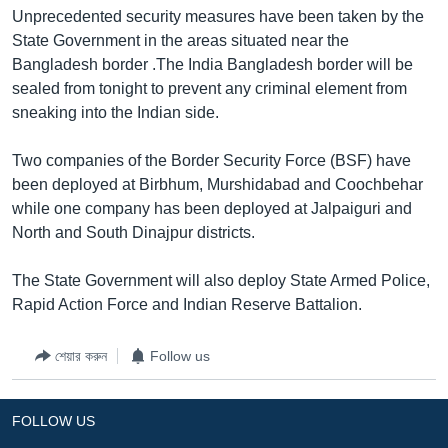
Unprecedented security measures have been taken by the
Learning English
State Government in the areas situated near the
Bangladesh border .The India Bangladesh border will be
FOLLOW US
sealed from tonight to prevent any criminal element from
sneaking into the Indian side.
Two companies of the Border Security Force (BSF) have
অন্য ভাষায় ওয়েব সাইট
been deployed at Birbhum, Murshidabad and Coochbehar
while one company has been deployed at Jalpaiguri and
North and South Dinajpur districts.
The State Government will also deploy State Armed Police,
Rapid Action Force and Indian Reserve Battalion.
শেয়ার করুন
Follow us
FOLLOW US