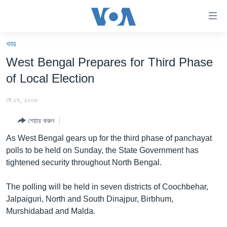
অ্যাকসেসিবিলিটি
লিংক
প্রধান
খবর
কনটেন্টে
খবর
West Bengal Prepares for Third Phase
যান।
বাংলাদেশ
প্রধান
of Local Election
ন্যাভিগেশনে
যুক্তরাষ্ট্র
যান
মে ১৭, ২০০৮
যুক্তরাষ্ট্রের নির্বাচন ২০২৪
অনুসন্ধানে
শেয়ার করুন
যান
বিশ্ব
As West Bengal gears up for the third phase of panchayat
ভারত
polls to be held on Sunday, the State Government has
tightened security throughout North Bengal.
দক্ষিণ-এশিয়া
সম্পাদকীয়
The polling will be held in seven districts of Coochbehar,
Jalpaiguri, North and South Dinajpur, Birbhum,
টেলিভিশন
Murshidabad and Malda.
ভিডিও