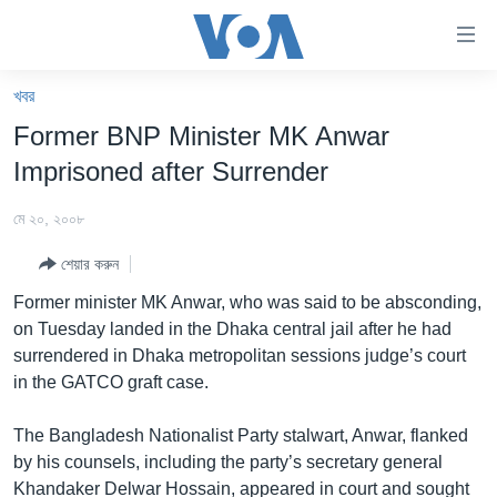
অ্যাকসেসিবিলিটি
লিংক
প্রধান
খবর
কনটেন্টে
খবর
Former BNP Minister MK Anwar
যান।
বাংলাদেশ
প্রধান
Imprisoned after Surrender
ন্যাভিগেশনে
যুক্তরাষ্ট্র
যান
মে ২০, ২০০৮
যুক্তরাষ্ট্রের নির্বাচন ২০২৪
অনুসন্ধানে
শেয়ার করুন
যান
বিশ্ব
Former minister MK Anwar, who was said to be absconding,
ভারত
on Tuesday landed in the Dhaka central jail after he had
surrendered in Dhaka metropolitan sessions judge’s court
দক্ষিণ-এশিয়া
in the GATCO graft case.
সম্পাদকীয়
The Bangladesh Nationalist Party stalwart, Anwar, flanked
টেলিভিশন
by his counsels, including the party’s secretary general
ভিডিও
Khandaker Delwar Hossain, appeared in court and sought