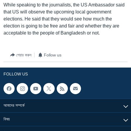
While speaking to the journalists, the US Ambassador said
Learning English
that US will observe the upcoming local government
elections. He said that they would see how much the
FOLLOW US
election is going to be free and fair and whether they are
acceptable to the people of Bangladesh or not.
অন্য ভাষায় ওয়েব সাইট
শেয়ার করুন
Follow us
FOLLOW US
আমাদের সম্পর্কে
বিষয়