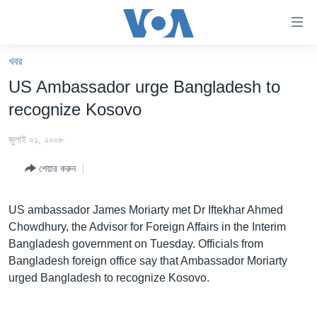
অ্যাকসেসিবিলিটি
লিংক
প্রধান
খবর
কনটেন্টে
খবর
US Ambassador urge Bangladesh to
যান।
বাংলাদেশ
প্রধান
recognize Kosovo
ন্যাভিগেশনে
যুক্তরাষ্ট্র
যান
জুলাই ০১, ২০০৮
যুক্তরাষ্ট্রের নির্বাচন ২০২৪
অনুসন্ধানে
শেয়ার করুন
যান
বিশ্ব
ভারত
US ambassador James Moriarty met Dr Iftekhar Ahmed
Chowdhury, the Advisor for Foreign Affairs in the Interim
দক্ষিণ-এশিয়া
Bangladesh government on Tuesday. Officials from
সম্পাদকীয়
Bangladesh foreign office say that Ambassador Moriarty
urged Bangladesh to recognize Kosovo.
টেলিভিশন
ভিডিও