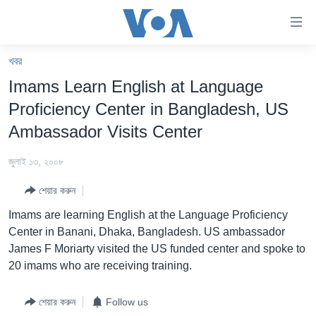
অ্যাকসেসিবিলিটি
লিংক
প্রধান
খবর
কনটেন্টে
খবর
Imams Learn English at Language
যান।
বাংলাদেশ
প্রধান
Proficiency Center in Bangladesh, US
ন্যাভিগেশনে
যুক্তরাষ্ট্র
Ambassador Visits Center
যান
যুক্তরাষ্ট্রের নির্বাচন ২০২৪
অনুসন্ধানে
জুলাই ১৩, ২০০৮
যান
বিশ্ব
শেয়ার করুন
ভারত
Imams are learning English at the Language Proficiency
দক্ষিণ-এশিয়া
Center in Banani, Dhaka, Bangladesh. US ambassador
James F Moriarty visited the US funded center and spoke to
সম্পাদকীয়
20 imams who are receiving training.
টেলিভিশন
শেয়ার করুন
Follow us
ভিডিও