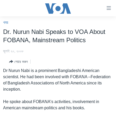
অ্যাকসেসিবিলিটি
লিংক
প্রধান
খবর
কনটেন্টে
খবর
Dr. Nurun Nabi Speaks to VOA About
যান।
বাংলাদেশ
প্রধান
FOBANA, Mainstream Politics
ন্যাভিগেশনে
যুক্তরাষ্ট্র
যান
জুলাই ২০, ২০০৮
যুক্তরাষ্ট্রের নির্বাচন ২০২৪
অনুসন্ধানে
শেয়ার করুন
যান
বিশ্ব
Dr Nurun Nabi is a prominent Bangladeshi American
ভারত
scientist. He had been involved with FOBANA –Federation
of Bangladesh Associations of North America since its
দক্ষিণ-এশিয়া
inception.
সম্পাদকীয়
He spoke about FOBANA’s activities, involvement in
টেলিভিশন
American mainstream politics and his books.
ভিডিও