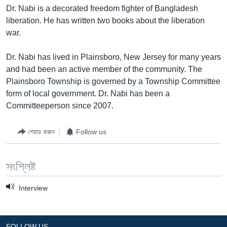
Dr. Nabi is a decorated freedom fighter of Bangladesh
Learning English
liberation. He has written two books about the liberation
war.
FOLLOW US
Dr. Nabi has lived in Plainsboro, New Jersey for many years
and had been an active member of the community. The
Plainsboro Township is governed by a Township Committee
অন্য ভাষায় ওয়েব সাইট
form of local government. Dr. Nabi has been a
Committeeperson since 2007.
শেয়ার করুন
Follow us
সংশ্লিষ্ট
Interview
FOLLOW US