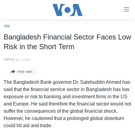
অ্যাকসেসিবিলিটি
লিংক
প্রধান
খবর
কনটেন্টে
খবর
Bangladesh Financial Sector Faces Low
যান।
বাংলাদেশ
প্রধান
Risk in the Short Term
ন্যাভিগেশনে
যুক্তরাষ্ট্র
যান
অক্টোবর ১৮, ২০০৮
যুক্তরাষ্ট্রের নির্বাচন ২০২৪
অনুসন্ধানে
শেয়ার করুন
যান
বিশ্ব
The Bangladesh Bank governor Dr. Salehuddin Ahmed has
ভারত
said that the financial service sector in Bangladesh has low
exposure or risk to banking and investment firms in the US
দক্ষিণ-এশিয়া
and Europe. He said therefore the financial sector would not
সম্পাদকীয়
suffer the consequences of the global financial shock.
However, he cautioned that a prolonged global downturn
টেলিভিশন
could hit aid and trade.
ভিডিও