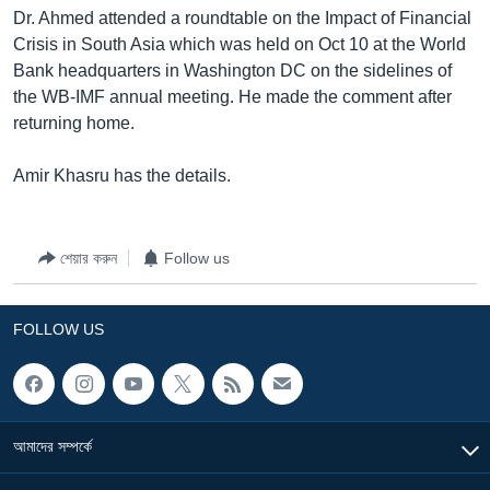
Dr. Ahmed attended a roundtable on the Impact of Financial
Learning English
Crisis in South Asia which was held on Oct 10 at the World
Bank headquarters in Washington DC on the sidelines of
FOLLOW US
the WB-IMF annual meeting. He made the comment after
returning home.
Amir Khasru has the details.
অন্য ভাষায় ওয়েব সাইট
শেয়ার করুন
Follow us
FOLLOW US
আমাদের সম্পর্কে