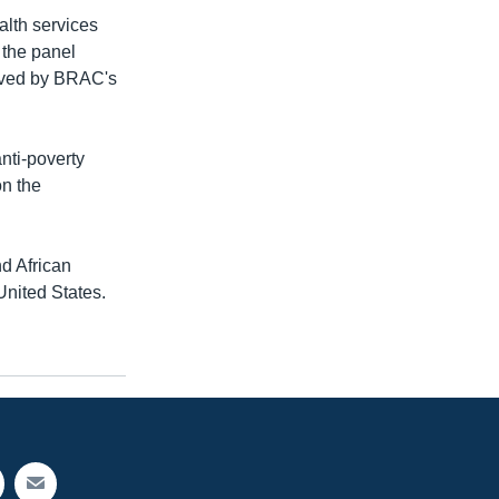
alth services
 the panel
oved by BRAC's
nti-poverty
n the
d African
United States.