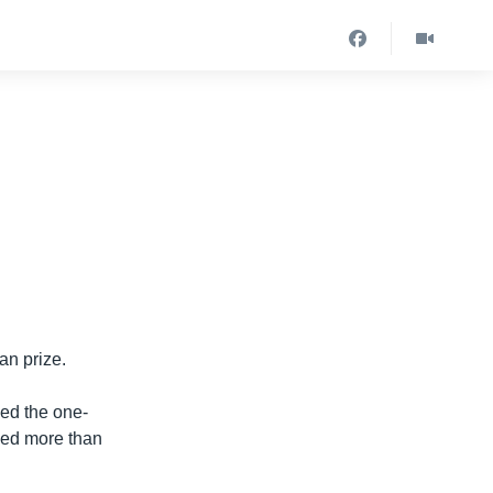
n prize.
ed the one-
lped more than