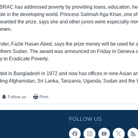
 BRAC has addressed poverty by providing loans, education, he
ple in the developing world. Princess Salimah Aga Khan, one of
arded the prize, says she and other jurors were especially m
omen.
nder, Fazle Hasan Abed, says the prize money will be used for a
uthern Sudan. The award was announced on Friday in Geneva o
y to Eradicate Poverty.
d in Bangladesh in 1972 and now has offices in nine Asian an
uding Afghanistan, Sri Lanka, Tanzania, Uganda, Sudan and the 
Follow us
Print
FOLLOW US