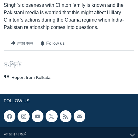
Singh`s closeness with Clinton family is known and the
Learning English
Pakistani media is worried that this might affect Hillary
Clinton`s actions during the Obama regime when India-
FOLLOW US
Pakistan relationship comes into questions.
শেয়ার করুন
Follow us
অন্য ভাষায় ওয়েব সাইট
সংশ্লিষ্ট
Report from Kolkata
FOLLOW US
আমাদের সম্পর্কে