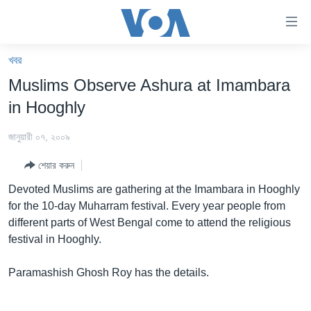
অ্যাকসেসিবিলিটি
লিংক
প্রধান
খবর
কনটেন্টে
খবর
Muslims Observe Ashura at Imambara
যান।
বাংলাদেশ
প্রধান
in Hooghly
ন্যাভিগেশনে
যুক্তরাষ্ট্র
যান
জানুয়ারী ০৭, ২০০৯
যুক্তরাষ্ট্রের নির্বাচন ২০২৪
অনুসন্ধানে
শেয়ার করুন
যান
বিশ্ব
Devoted Muslims are gathering at the Imambara in Hooghly
ভারত
for the 10-day Muharram festival. Every year people from
different parts of West Bengal come to attend the religious
দক্ষিণ-এশিয়া
festival in Hooghly.
সম্পাদকীয়
Paramashish Ghosh Roy has the details.
টেলিভিশন
ভিডিও