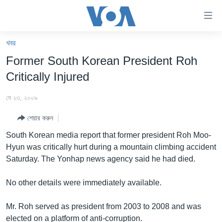
অ্যাকসেসিবিলিটি
লিংক
প্রধান
খবর
কনটেন্টে
খবর
Former South Korean President Roh
যান।
বাংলাদেশ
প্রধান
Critically Injured
ন্যাভিগেশনে
যুক্তরাষ্ট্র
যান
মে ২৩, ২০০৯
যুক্তরাষ্ট্রের নির্বাচন ২০২৪
অনুসন্ধানে
শেয়ার করুন
যান
বিশ্ব
South Korean media report that former president Roh Moo-
ভারত
Hyun was critically hurt during a mountain climbing accident
Saturday. The Yonhap news agency said he had died.
দক্ষিণ-এশিয়া
সম্পাদকীয়
No other details were immediately available.
টেলিভিশন
Mr. Roh served as president from 2003 to 2008 and was
ভিডিও
elected on a platform of anti-corruption.