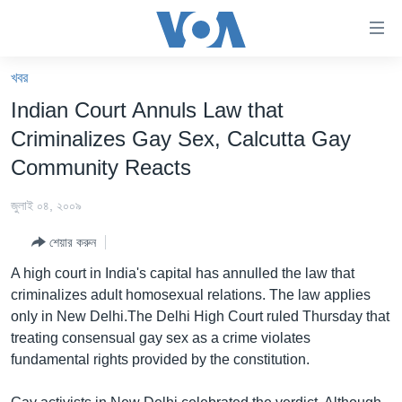
অ্যাকসেসিবিলিটি
লিংক
প্রধান
খবর
কনটেন্টে
খবর
Indian Court Annuls Law that
যান।
বাংলাদেশ
প্রধান
Criminalizes Gay Sex, Calcutta Gay
ন্যাভিগেশনে
যুক্তরাষ্ট্র
Community Reacts
যান
যুক্তরাষ্ট্রের নির্বাচন ২০২৪
অনুসন্ধানে
জুলাই ০৪, ২০০৯
যান
বিশ্ব
শেয়ার করুন
ভারত
A high court in India's capital has annulled the law that
দক্ষিণ-এশিয়া
criminalizes adult homosexual relations. The law applies
only in New Delhi.The Delhi High Court ruled Thursday that
সম্পাদকীয়
treating consensual gay sex as a crime violates
টেলিভিশন
fundamental rights provided by the constitution.
ভিডিও