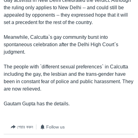
Gay activists in New Delhi celebrated the verdict. Although
the ruling only applies to New Delhi -- and could still be
Learning English
appealed by opponents -- they expressed hope that it will
set a precedent for the rest of the country.
FOLLOW US
Meanwhile, Calcutta`s gay community burst into
spontaneous celebration after the Delhi High Court`s
judgment.
অন্য ভাষায় ওয়েব সাইট
The people with `different sexual preferences` in Calcutta
including the gay, the lesbian and the trans-gender have
been in constant fear of police and public harassment. They
are now relieved.
Gautam Gupta has the details.
শেয়ার করুন
Follow us