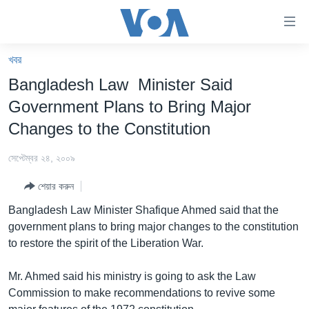
অ্যাকসেসিবিলিটি
লিংক
প্রধান
খবর
কনটেন্টে
খবর
Bangladesh Law Minister Said
যান।
বাংলাদেশ
প্রধান
Government Plans to Bring Major
ন্যাভিগেশনে
যুক্তরাষ্ট্র
Changes to the Constitution
যান
যুক্তরাষ্ট্রের নির্বাচন ২০২৪
অনুসন্ধানে
সেপ্টেম্বর ২৪, ২০০৯
যান
বিশ্ব
শেয়ার করুন
ভারত
Bangladesh Law Minister Shafique Ahmed said that the
দক্ষিণ-এশিয়া
government plans to bring major changes to the constitution
to restore the spirit of the Liberation War.
সম্পাদকীয়
টেলিভিশন
Mr. Ahmed said his ministry is going to ask the Law
Commission to make recommendations to revive some
ভিডিও