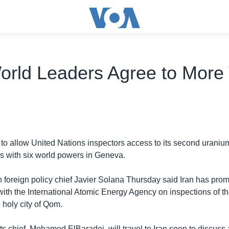
World Leaders Agree to More 
 to allow United Nations inspectors access to its second urani
ks with six world powers in Geneva.
foreign policy chief Javier Solana Thursday said Iran has prom
with the International Atomic Energy Agency on inspections of the 
 holy city of Qom.
s chief, Mohamed ElBaradei, will travel to Iran soon to discuss