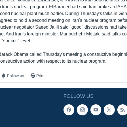
o Iran's nuclear program. ElBaradei had said Iran broke an IAEA
second nuclear plant much earlier. During Thursday's talks in Ge
agreed to hold a second meeting on Iran's nuclear program befor
nuclear negotiator Saeed Jalili said "good" discussions had take
nue. And Iran's foreign minister, Manouchehr Mottaki said talks c
 "summit" level.
Barack Obama called Thursday's meeting a constructive beginni
nstructive action with respect to its nuclear program.
Follow us
Print
FOLLOW US