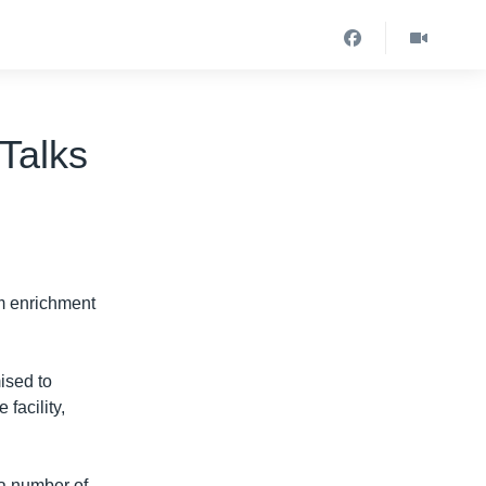
Talks
um enrichment
ised to
facility,
 a number of