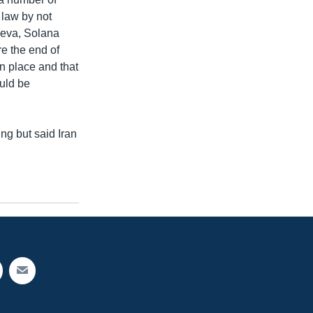
 law by not
neva, Solana
e the end of
n place and that
ould be
ng but said Iran