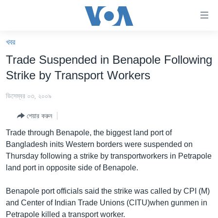
অ্যাকসেসিবিলিটি
লিংক
প্রধান
খবর
কনটেন্টে
খবর
Trade Suspended in Benapole Following
যান।
বাংলাদেশ
প্রধান
Strike by Transport Workers
ন্যাভিগেশনে
যুক্তরাষ্ট্র
যান
ডিসেম্বর ০৩, ২০০৯
যুক্তরাষ্ট্রের নির্বাচন ২০২৪
অনুসন্ধানে
শেয়ার করুন
যান
বিশ্ব
Trade through Benapole, the biggest land port of
ভারত
Bangladesh inits Western borders were suspended on
Thursday following a strike by transportworkers in Petrapole
দক্ষিণ-এশিয়া
land port in opposite side of Benapole.
সম্পাদকীয়
Benapole port officials said the strike was called by CPI (M)
টেলিভিশন
and Center of Indian Trade Unions (CITU)when gunmen in
ভিডিও
Petrapole killed a transport worker.