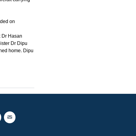
uded on
nt Dr Hasan
ister Dr Dipu
urned home. Dipu