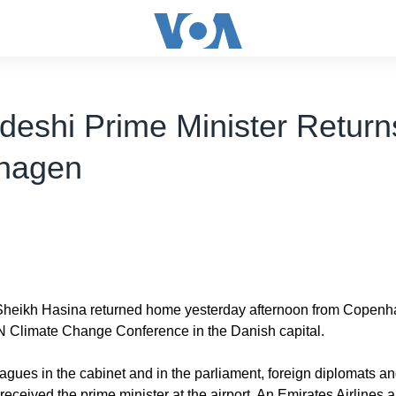
deshi Prime Minister Return
hagen
Sheikh Hasina returned home yesterday afternoon from Copenh
N Climate Change Conference in the Danish capital.
agues in the cabinet and in the parliament, foreign diplomats an
s received the prime minister at the airport. An Emirates Airlines a