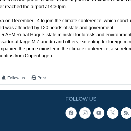
er reached the airport at 4:30pm.
ka on December 14 to join the climate conference, which concl
d was attended by 130 heads of state and government.
 Dr AFM Ruhal Haque, state minister for forests and environme
dor-at-large M Ziauddin and others, excepting for foreign min
panied the prime minister in the climate conference, also ret
auritius from Copenhagen.
Follow us
Print
FOLLOW US