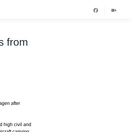
s from
agen after
d high civil and
ircraft carrying