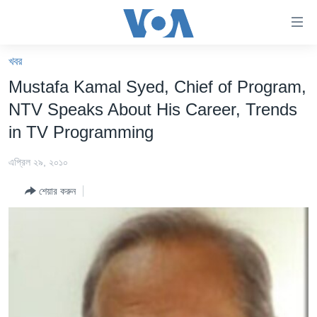
অ্যাকসেসিবিলিটি
লিংক
প্রধান
খবর
কনটেন্টে
খবর
Mustafa Kamal Syed, Chief of Program,
যান।
বাংলাদেশ
প্রধান
NTV Speaks About His Career, Trends
ন্যাভিগেশনে
যুক্তরাষ্ট্র
in TV Programming
যান
যুক্তরাষ্ট্রের নির্বাচন ২০২৪
অনুসন্ধানে
এপ্রিল ২৯, ২০১০
যান
বিশ্ব
শেয়ার করুন
ভারত
দক্ষিণ-এশিয়া
সম্পাদকীয়
টেলিভিশন
ভিডিও