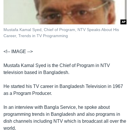
Learning English
FOLLOW US
Mustafa Kamal Syed, Chief of Program, NTV Speaks About His
Career, Trends in TV Programming
<!-- IMAGE -->
অন্য ভাষায় ওয়েব সাইট
Mustafa Kamal Syed is the Chief of Program in NTV
television based in Bangladesh.
He started his TV career in Bangladesh Television in 1967
as a Program Producer.
In an interview with Bangla Service, he spoke about
programming trends in Bangladesh and also programs in
dish channels including NTV which is broadcast all over the
world.