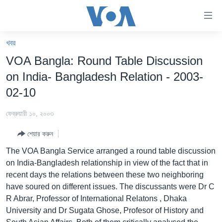
অ্যাকসেসিবিলিটি
লিংক
প্রধান
খবর
কনটেন্টে
খবর
VOA Bangla: Round Table Discussion
যান।
বাংলাদেশ
প্রধান
on India- Bangladesh Relation - 2003-
ন্যাভিগেশনে
যুক্তরাষ্ট্র
02-10
যান
যুক্তরাষ্ট্রের নির্বাচন ২০২৪
অনুসন্ধানে
ফেব্রুয়ারী ১০, ২০০৩
যান
বিশ্ব
শেয়ার করুন
ভারত
The VOA Bangla Service arranged a round table discussion
দক্ষিণ-এশিয়া
on India-Bangladesh relationship in view of the fact that in
recent days the relations between these two neighboring
সম্পাদকীয়
have soured on different issues. The discussants were Dr C
টেলিভিশন
R Abrar, Professor of International Relatons , Dhaka
University and Dr Sugata Ghose, Profesor of History and
ভিডিও