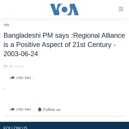
অ্যাকসেসিবিলিটি
লিংক
প্রধান
খবর
কনটেন্টে
খবর
Bangladeshi PM says :Regional Alliance
যান।
বাংলাদেশ
প্রধান
is a Positive Aspect of 21st Century -
ন্যাভিগেশনে
যুক্তরাষ্ট্র
2003-06-24
যান
যুক্তরাষ্ট্রের নির্বাচন ২০২৪
অনুসন্ধানে
জুন ২৪, ২০০৩
যান
বিশ্ব
শেয়ার করুন
ভারত
.
দক্ষিণ-এশিয়া
সম্পাদকীয়
শেয়ার করুন
Follow us
টেলিভিশন
ভিডিও
FOLLOW US