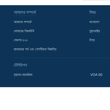
আমাদের সম্পর্কে
বিষয়
আমাদের সম্পর্কে
বাংলাদেশ
ফোরামের নিয়মবিধি
যুক্তরাষ্ট্র
সেকশন ৫০৮
বিশ্ব
ব্যবহারের শর্ত এবং গোপনীয়তা বিজ্ঞপ্তি
টেলিভিশন
হ্যালো-আমেরিকা
VOA 60
Learning English
FOLLOW US