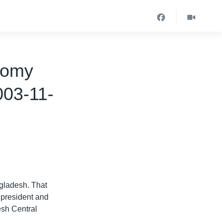
nomy
003-11-
gladesh. That
 president and
sh Central