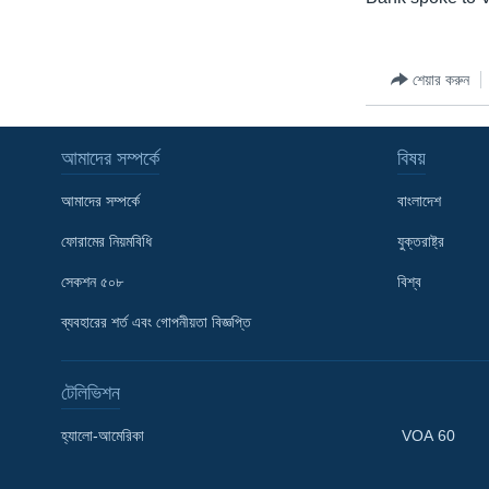
শেয়ার করুন
আমাদের সম্পর্কে
বিষয়
আমাদের সম্পর্কে
বাংলাদেশ
ফোরামের নিয়মবিধি
যুক্তরাষ্ট্র
সেকশন ৫০৮
বিশ্ব
ব্যবহারের শর্ত এবং গোপনীয়তা বিজ্ঞপ্তি
টেলিভিশন
Learning English
হ্যালো-আমেরিকা
VOA 60
FOLLOW US