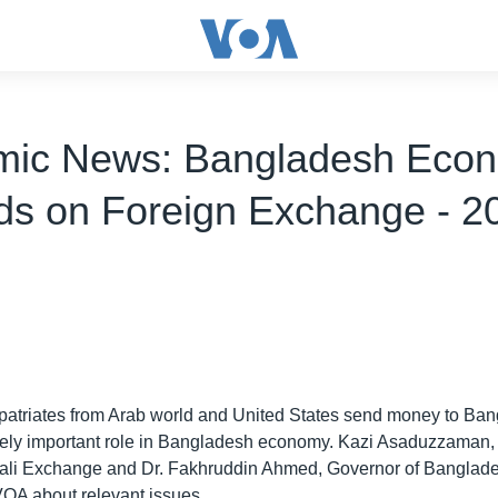
mic News: Bangladesh Eco
s on Foreign Exchange - 2
atriates from Arab world and United States send money to Ban
ely important role in Bangladesh economy. Kazi Asaduzzaman,
li Exchange and Dr. Fakhruddin Ahmed, Governor of Banglade
OA about relevant issues.