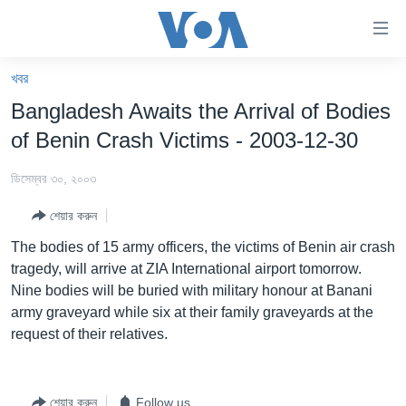
অ্যাকসেসিবিলিটি
লিংক
প্রধান
খবর
কনটেন্টে
খবর
Bangladesh Awaits the Arrival of Bodies
যান।
বাংলাদেশ
প্রধান
of Benin Crash Victims - 2003-12-30
ন্যাভিগেশনে
যুক্তরাষ্ট্র
যান
ডিসেম্বর ৩০, ২০০৩
যুক্তরাষ্ট্রের নির্বাচন ২০২৪
অনুসন্ধানে
শেয়ার করুন
যান
বিশ্ব
The bodies of 15 army officers, the victims of Benin air crash
ভারত
tragedy, will arrive at ZIA International airport tomorrow.
Nine bodies will be buried with military honour at Banani
দক্ষিণ-এশিয়া
army graveyard while six at their family graveyards at the
সম্পাদকীয়
request of their relatives.
টেলিভিশন
ভিডিও
শেয়ার করুন
Follow us