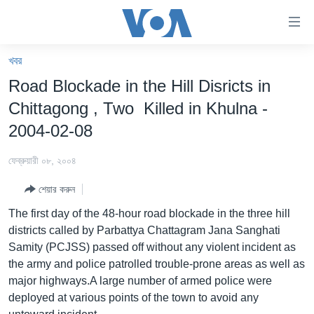
অ্যাকসেসিবিলিটি
লিংক
প্রধান
খবর
কনটেন্টে
খবর
Road Blockade in the Hill Disricts in
যান।
বাংলাদেশ
প্রধান
Chittagong , Two Killed in Khulna -
ন্যাভিগেশনে
যুক্তরাষ্ট্র
2004-02-08
যান
যুক্তরাষ্ট্রের নির্বাচন ২০২৪
অনুসন্ধানে
ফেব্রুয়ারী ০৮, ২০০৪
যান
বিশ্ব
শেয়ার করুন
ভারত
The first day of the 48-hour road blockade in the three hill
দক্ষিণ-এশিয়া
districts called by Parbattya Chattagram Jana Sanghati
Samity (PCJSS) passed off without any violent incident as
সম্পাদকীয়
the army and police patrolled trouble-prone areas as well as
টেলিভিশন
major highways.A large number of armed police were
deployed at various points of the town to avoid any
ভিডিও