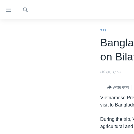
অ্যাকসেসিবিলিটি
লিংক
অনুসন্ধান
প্রধান
খবর
কনটেন্টে
খবর
যান।
বাংলাদেশ
Bangla
প্রধান
যুক্তরাষ্ট্র
ন্যাভিগেশনে
on Bila
যান
যুক্তরাষ্ট্রের নির্বাচন ২০২৪
অনুসন্ধানে
বিশ্ব
মার্চ ২৪, ২০০৪
যান
ভারত
শেয়ার করুন
দক্ষিণ-এশিয়া
Vietnamese Pres
সম্পাদকীয়
visit to Banglad
টেলিভিশন
During the trip
ভিডিও
agricultural and