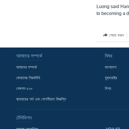
Luong said Hano
to becoming a d
শেয়ার করুন
আমাদের সম্পর্কে
বিষয়
আমাদের সম্পর্কে
বাংলাদেশ
ফোরামের নিয়মবিধি
যুক্তরাষ্ট্র
সেকশন ৫০৮
বিশ্ব
ব্যবহারের শর্ত এবং গোপনীয়তা বিজ্ঞপ্তি
Learning English
টেলিভিশন
FOLLOW US