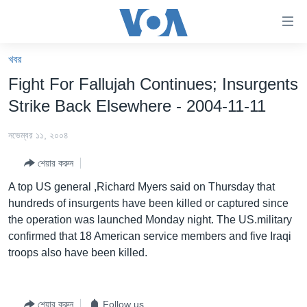
অ্যাকসেসিবিলিটি
লিংক
প্রধান
খবর
কনটেন্টে
খবর
Fight For Fallujah Continues; Insurgents
যান।
বাংলাদেশ
প্রধান
Strike Back Elsewhere - 2004-11-11
ন্যাভিগেশনে
যুক্তরাষ্ট্র
যান
নভেম্বর ১১, ২০০৪
যুক্তরাষ্ট্রের নির্বাচন ২০২৪
অনুসন্ধানে
শেয়ার করুন
যান
বিশ্ব
A top US general ,Richard Myers said on Thursday that
ভারত
hundreds of insurgents have been killed or captured since
the operation was launched Monday night. The US.military
দক্ষিণ-এশিয়া
confirmed that 18 American service members and five Iraqi
সম্পাদকীয়
troops also have been killed.
টেলিভিশন
ভিডিও
শেয়ার করুন
Follow us