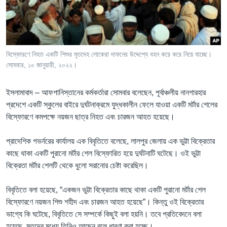
Learning English
FOLLOW US
বিস্ফোরণে নিহত একটি শিশুর মৃতদেহ লোকেরা দাফনের উদ্দেশ্যে বহন করে করে নিয়ে যাচ্ছে।
সোমবার, ১০ জানুয়ারী, ২০২২।
অন্য ভাষায় ওয়েব সাইট
ইসলামাবাদ – আফগানিস্তানের কর্মকর্তারা সোমবার বলেছেন, পূর্বাঞ্চলীয় নানগারহার
প্রদেশে একটি স্কুলের বাইরে দুর্ঘটনাক্রমে যুদ্ধকালীন ফেলে যাওয়া একটি মর্টার শেলের
বিস্ফোরণে কমপক্ষে নয়জন ছাত্র নিহত এবং চারজন আহত হয়েছে।
প্রাদেশিক গভর্নরের কার্যালয় এক বিবৃতিতে বলেছে, লালপুর জেলায় এক ভুট্টা বিক্রেতার
কাছে থাকা একটি পুরানো মর্টার শেল বিস্ফোরিত হয়ে দুর্ঘটনাটি ঘটেছে। ওই ভুট্টা
বিক্রেতা মর্টার শেলটি থেকে ধুলো সরানোর চেষ্টা করেছিল।
বিবৃতিতে বলা হয়েছে, “একজন ভুট্টা বিক্রেতার কাছে থাকা একটি পুরানো মর্টার শেল
বিস্ফোরণে নয়জন শিশু শহীদ এবং চারজন আহত হয়েছে”। কিন্তু ওই বিক্রেতার
ভাগ্যে কি ঘটেছে, বিবৃতিতে সে সম্পর্কে কিছুই বলা হয়নি। তবে প্রতিবেদনে বলা
হয়েছে, মৃতদের মধ্যে তিনিও আছেন বলে ধারণা করা হচ্ছে।