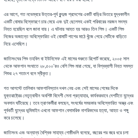
এর আগে, গত নভেম্বরে উত্তর-পূর্ব কুন্দুজ প্রদেশের একটি বাড়ির ভিতরে যুদ্ধকালীন
একটি বোমার বিস্ফোরণে চার মেয়ে এবং দুই ছেলেসহ একই পরিবারের নয়জন সদস্য
নিহত হয়েছিল বলে জানা যায়। এ ঘটনায় আহত হয় আরও তিন শিশু। একটি শিশু
নিজের অজান্তে অবিস্ফোরিত ওই বোমাটি পাশের মাঠে খুঁজে পেয়ে সেটিকে বাড়িতে
নিয়ে এসেছিল।
জাতিসংঘের শিশু তহবিল বা ইউনিসেফ এই মাসের শুরুতে রিপোর্ট করেছে, ২০০৫ সাল
থেকে আফগান সংঘাতে ২৮,৫০০’রও বেশি শিশু মারা গেছে, যা বিশ্বব্যাপী নিহত সমস্ত
শিশুর ২৭ শতাংশ বলে স্বীকৃত।
গত আগস্টে তালিবান আফগানিস্তান দখল নেয় এবং সেই মাসের শেষের দিকে
যুক্তরাষ্ট্রের নেতৃত্বাধীন অবশিষ্ট বিদেশী সেনা প্রত্যাহার, কার্যকরভাবে দেশটিতে যুদ্ধের
অবসান ঘটিয়েছে। তবে ত্রাণকর্মীরা বলছেন, সংঘর্ষের সময়কার অবিস্ফোরিত অস্ত্র এবং
পূর্ববর্তী যুদ্ধের ভূমিমাইন এখনো আফগান বেসামরিক নাগরিকদের হত্যা, আহত ও পঙ্গু
করে চলেছে।
জাতিসংঘ এবং অন্যান্য বৈশ্বিক সাহায্য গোষ্ঠীগুলি বলেছে, বছরের পর বছর ধরে চলা