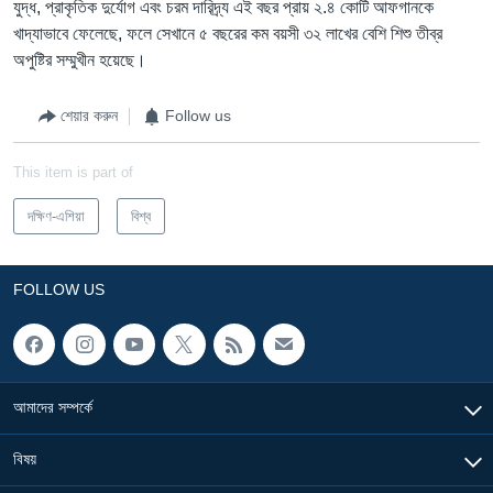
যুদ্ধ, প্রাকৃতিক দুর্যোগ এবং চরম দারিদ্র্য এই বছর প্রায় ২.৪ কোটি আফগানকে
খাদ্যাভাবে ফেলেছে, ফলে সেখানে ৫ বছরের কম বয়সী ৩২ লাখের বেশি শিশু তীব্র
অপুষ্টির সম্মুখীন হয়েছে।
শেয়ার করুন
Follow us
This item is part of
দক্ষিণ-এশিয়া
বিশ্ব
FOLLOW US
আমাদের সম্পর্কে
বিষয়