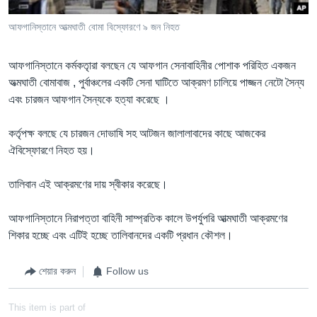
Learning English
আফগানিস্তানে আত্মঘাতী বোমা বিস্ফোরণে ৯ জন নিহত
FOLLOW US
আফগানিস্তানে কর্মকতৃারা বলছেন যে আফগান সেনাবাহিনীর পোশাক পরিহিত একজন
অত্মঘাতী বোমাবাজ , পুর্বাঞ্চলের একটি সেনা ঘাটিতে আক্রমণ চালিয়ে পাজ্জন নেটো সৈন্য
এবং চারজন আফগান সৈন্যকে হত্যা করেছে ।
অন্য ভাষায় ওয়েব সাইট
কর্তৃপক্ষ বলছে যে চারজন দোভাষি সহ আটজন জালালাবাদের কাছে আজকের
ঐবিস্ফোরণে নিহত হয়।
তালিবান এই আক্রমণের দায় স্বীকার করেছে।
আফগানিস্তানে নিরাপত্তা বাহিনী সাম্প্রতিক কালে উপর্যুপরি আত্মঘাতী আক্রমণের
শিকার হচ্ছে এবং এটিই হচ্ছে তালিবানদের একটি প্রধান কৌশল।
শেয়ার করুন
Follow us
This item is part of