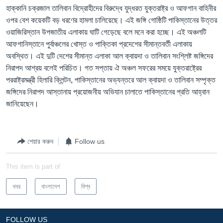
হাক্কানি চক্রজাল তালিবান বিদ্রোহীদের বিরুদ্ধে যুদ্ধরত যুক্তরাষ্ট্র ও আফগান বাহিনীর
Learning English
ওপর বেশ কয়েকটি বড় ধরণের হামলা চালিয়েছে। এই জঙ্গি গোষ্ঠিটি পাকিস্তানের উত্তর
ওয়াজিরিস্তান উপজাতীয় এলাকায় ঘাটি গেড়েছে বলে মনে করা হচ্ছে। এই অঞ্চলটি
FOLLOW US
আফগানিস্তানে পুর্বাঞ্চলের খোস্ত ও পাক্তিকা প্রদেশের সীমান্তবর্তী এলাকায়
অবস্থিত। এই দুটি দেশের সীমান্ত এলাকা আল ক্বায়দা ও তালিবান সংশ্লিষ্ট জঙ্গিদের
নিরাপদ আশ্রয় বলেই পরিচিত। গত সপ্তায় ঐ অঞ্চল সফরের সময়ে যুক্তরাষ্ট্রের
পররাষ্ট্রমন্ত্রী হিলারি ক্লিন্টন, পাকিস্তানের অভ্যন্তরে আল ক্বায়দা ও তালিবান সম্পৃক্ত
অন্য ভাষায় ওয়েব সাইট
জঙ্গিদের নিরাপদ আস্তানায় প্রয়োজনীয় অভিযান চালাতে পাকিস্তানের প্রতি আহ্বান
জানিয়েছেন।
শেয়ার করুন
Follow us
This item is part of
খবর
বাংলাদেশ
বিশ্ব
FOLLOW US