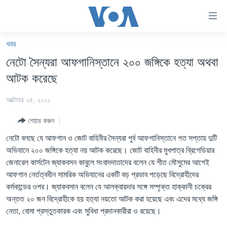
অ্যাকসেসিবিলিটি
লিংক
প্রধান
খবর
কনটেন্টে
খবর
নেটো সৈন্যরা আফগানিস্তানে ২০০ জঙ্গিকে হত্যা অথবা
যান।
বাংলাদেশ
প্রধান
আটক করেছে
ন্যাভিগেশনে
যুক্তরাষ্ট্র
যান
অক্টোবর ২৪, ২০১১
যুক্তরাষ্ট্রের নির্বাচন ২০২৪
অনুসন্ধানে
শেয়ার করুন
যান
বিশ্ব
নেটো বলছে যে আফগান ও জোট বাহিনীর সৈন্যরা পুর্ব আফগানিস্তানে গত সপ্তায় দুটি
ভারত
অভিযানে ২০০ জঙ্গিকে হত্যা নয় আটক করেছে। জোট বাহিনীর মুখপাত্র ব্রিগেডিয়ার
জেনারেল কার্সটেন জ্যাকবসন কাবুলে সংবাদদাতাদের বলেন যে শীত মৌসুমের আগেই
দক্ষিণ-এশিয়া
আফগান নের্তত্বধীন সামরিক অভিযানের একটি বড় প্রভাব পড়েছে বিদ্রোহীদের
সম্পাদকীয়
কর্মকান্ডের ওপর। জ্যাকবসান বলেন যে আলক্বায়দার সঙ্গে সম্পৃক্ত হাক্কানী চক্রের
অন্তত ২০ জন বিদ্রোহীকে হয় হত্যা নয়তো আটক করা হয়েছে এবং এদের মধ্যে জঙ্গি
টেলিভিশন
নেতা, বোমা প্রস্তুতকারক এবং সুবিধা প্রদানকারীরা ও রয়েছে।
ভিডিও