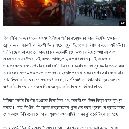
Learning English
FOLLOW US
বিএনপি’র একজন সাবেক সাংসদ ইলিয়াস আলীর রহস্যজনক ভাবে নিখোঁজ হওয়াকে
কেন্দ্র করে , সরকারী ও বিরোধী উভয় মহলে তুমুল উত্তেজনা বিরাজ করছে। এই ঘটনার
প্রতিবাদে ডাকা হরতালে আজ ঢাকায় কয়েকটি বাসে আগুন ধরিয়ে দেওয়া হয় এবং
অন্য ভাষায় ওয়েব সাইট
একজন বাস ড্রাউভার সেই আগুনে ভস্মিভূত হয়ে প্রাণ হারান। এই অবস্থার
পরিপ্রেক্ষিতে বাংলাদেশ মানবাধিকার কমিশনের চেয়ারম্যান ড মিজানুর রহমান ভয়েস অফ
আমেরিকার সঙ্গে এক একান্ত সাক্ষাৎকারে হরতাল প্রসঙ্গে বলেন যে প্রতিবাদ জানানোর
গণতান্ত্রিক অধিকার যেমন সকলেরই আছে , তেমনি এটা ও খেয়াল রাখা প্রয়োজন যে
এই অধিকার প্রয়োগ করতে গিয়ে অন্যের অধিকার যাতে খর্ব করা না হয়।
ইলিয়াস আলীর নিখোঁজ হওয়াকে বিরোধীদল এবং সরকারী দল ভিন্ন ভিন্ন ভাবে ব্যাখ্যা
করছে। এতে নিখোঁজ এই সাবেক ছাত্রনেতাকে খুজে বের করার প্রয়াস যে ব্যাহত হচ্ছে
সে প্রসঙ্গে তিনি বলেন যে আইন শৃঙ্খলা রক্ষা বাহিনী এ সব কুটতর্কে বিভ্রান্ত হচ্ছে
মানুষ রাজনৈতিক জীব একথাটা যেমন সত্য , তার চেয়ে বড় সত্য কথা হচ্ছে , মানুষ