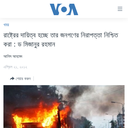
অ্যাকসেসিবিলিটি
লিংক
প্রধান
খবর
কনটেন্টে
খবর
রাষ্ট্রের দায়িত্ব হচ্ছে তার জনগণের নিরাপত্তা নিশ্চিত
যান।
বাংলাদেশ
প্রধান
করা : ড মিজানুর রহমান
ন্যাভিগেশনে
যুক্তরাষ্ট্র
যান
আনিস আহমেদ
যুক্তরাষ্ট্রের নির্বাচন ২০২৪
অনুসন্ধানে
এপ্রিল ২১, ২০১২
যান
বিশ্ব
শেয়ার করুন
ভারত
দক্ষিণ-এশিয়া
সম্পাদকীয়
টেলিভিশন
ভিডিও