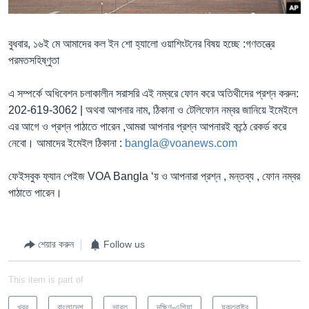
Learning English
বুধবার, ১৬ই মে আমাদের কল ইন শো হ্যালো ওয়াশিংটনের বিষয় হচ্ছে :গণতন্ত্রে
পরমতসহিষ্ণুতা
FOLLOW US
এ সম্পর্কে অধিবেশন চলাকালীন সরাসরি এই নম্বরে ফোন করে অতিথীদের প্রশ্ন করুন:
202-619-3062 | অথবা আপনার নাম, ঠিকানা ও টেলিফোন নম্বর জানিয়ে ইমেইলে
অন্য ভাষায় ওয়েব সাইট
এর আগে ও প্রশ্ন পাঠাতে পারেন ,আমরা আপনার প্রশ্ন আপনারই কন্ঠে রেকর্ড করে
নেবো। আমাদের ইমেইল ঠিকানা :
bangla@voanews.com
ফেইসবুক ফ্যান পেইজ VOA Bangla ‘য় ও আপনারা প্রশ্ন , মন্তব্য , ফোন নম্বর
পাঠাতে পারেন।
শেয়ার করুন
Follow us
This item is part of
খবর
বাংলাদেশ
ভারত
দক্ষিণ-এশিয়া
যুক্তরাষ্ট্র