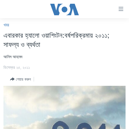
অ্যাকসেসিবিলিটি
লিংক
প্রধান
খবর
কনটেন্টে
খবর
এবারকার হ্যালো ওয়াশিংটন:বর্ষপরিক্রমায় ২০১১;
যান।
বাংলাদেশ
প্রধান
সাফল্য ও ব্যর্থতা
ন্যাভিগেশনে
যুক্তরাষ্ট্র
যান
আনিস আহমেদ
যুক্তরাষ্ট্রের নির্বাচন ২০২৪
অনুসন্ধানে
ডিসেম্বর ২৫, ২০১১
যান
বিশ্ব
শেয়ার করুন
ভারত
দক্ষিণ-এশিয়া
সম্পাদকীয়
টেলিভিশন
ভিডিও