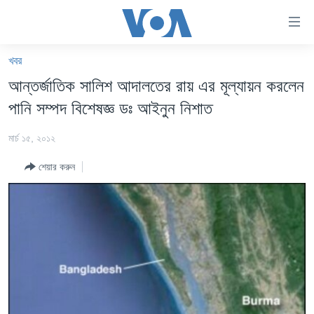
অ্যাকসেসিবিলিটি
লিংক
প্রধান
খবর
কনটেন্টে
খবর
আন্তর্জাতিক সালিশ আদালতের রায় এর মূল্যায়ন করলেন
যান।
বাংলাদেশ
প্রধান
পানি সম্পদ বিশেষজ্ঞ ডঃ আইনুন নিশাত
ন্যাভিগেশনে
যুক্তরাষ্ট্র
যান
মার্চ ১৫, ২০১২
যুক্তরাষ্ট্রের নির্বাচন ২০২৪
অনুসন্ধানে
শেয়ার করুন
যান
বিশ্ব
ভারত
দক্ষিণ-এশিয়া
সম্পাদকীয়
টেলিভিশন
ভিডিও