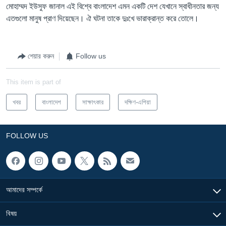
মোহাম্মদ ইউসুফ জানাল এই বিশ্বে বাংলাদেশ এমন একটি দেশ যেখানে স্বাধীনতার জন্য
এতগুলো মানুষ প্রাণ দিয়েছেন। ঐ ঘটনা তাকে দুঃখে ভারাক্রান্ত করে তোলে।
শেয়ার করুন
Follow us
This item is part of
খবর
বাংলাদেশ
সাক্ষাৎকার
দক্ষিণ-এশিয়া
FOLLOW US
আমাদের সম্পর্কে
বিষয়