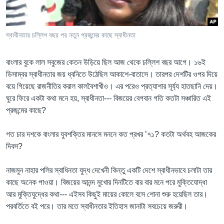
Learning English
স্বাধীনতার চল্লিশ বছর পর নতুন প্রজন্মের কাছে স্বাধীনতা
FOLLOW US
বাংলার বুকে লাল সবুজের কেতন উড়িয়ে ছিল আজ থেকে চল্লিশ বছর আগে। ১৬ই
ডিসাম্বর স্বাধীনতার জয় ধ্বনিতে উঠেছিল আকাশে-বাতাসে। তারপর দেশটির ওপর দিয়ে
বয়ে গিয়েছে রাজনীতির করাল কালবৈশাখীও। এর পরেও প্রত্যাশার সূর্য্য হাতছানি দেয়।
অন্য ভাষায় ওয়েব সাইট
ঘুরে ফিরে একটা কথা মনে হয়, স্বাধীনতা--- বিজয়ের বেগবান গতি কতটা সঞ্চারিত এই
প্রজন্মের কাছে?
গত চার দশকে বাংলার যুবশক্তির মানসে মননে কত প্রখর ’৭১? কতটা অর্থবহ আজকের
দিবস?
নাজমুন নাহার পলির স্বাধিনতা যুদ্ধ দেখেনী কিন্তু একটি দেশে স্বাধীনভাবে চলাটা তার
কাছে অনেক পাওয়া। বিজয়ের আনন্দ মুখোর দিনটিতে বার বার মনে পরে মুক্তিযোদ্ধা
আর মুক্তিযুদ্ধের কথা--- এইসব কিছুই মায়ের কোলে বসে শোনা শুরু হয়েছিল তার।
পরবর্তিতে বই পরে। তার মতে স্বাধীনতার ইতিহাস জানাটা সবচেয়ে জরুরী।